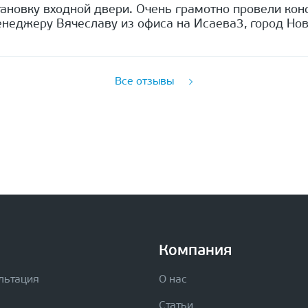
ановку входной двери. Очень грамотно провели кон
неджеру Вячеславу из офиса на Исаева3, город Нов
Все отзывы
Компания
льтация
О нас
Статьи