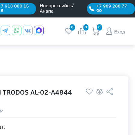
Новороссийск/
+7 918 080 15
+7 989 288 77
15
00
Анапа
0
0
0
Вход
 TRODOS AL-02-A4844
ом
т.