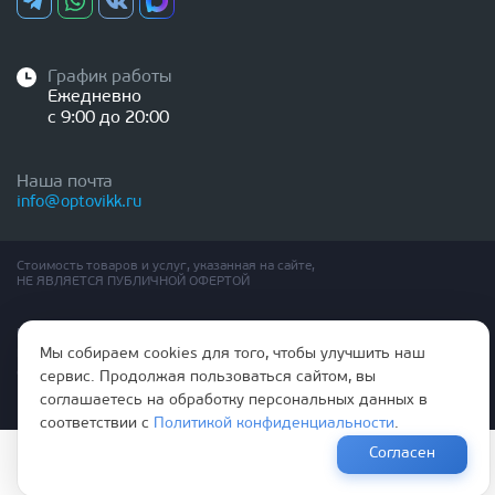
График работы
Ежедневно
с 9:00 до 20:00
Наша почта
info@optovikk.ru
Стоимость товаров и услуг, указанная на сайте,
НЕ ЯВЛЯЕТСЯ ПУБЛИЧНОЙ ОФЕРТОЙ
Правила эксплутации входных и межкомнатных дверей
Мы собираем cookies для того, чтобы улучшить наш
Политика обработки персональных данных
Согласие на обработку персональных данных
сервис. Продолжая пользоваться сайтом, вы
соглашаетесь на обработку персональных данных в
соответствии с
Политикой конфиденциальности
.
Согласен