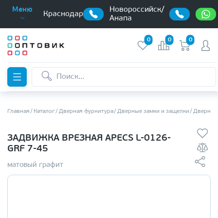
Новороссийск/
Меню
Краснодар
Анапа
0
0
0
Главная
Каталог
Дверная фурнитура
Дверные замки и защелки
Дверные
ЗАДВИЖКА ВРЕЗНАЯ APECS L-0126-
GRF 7-45
матовый графит