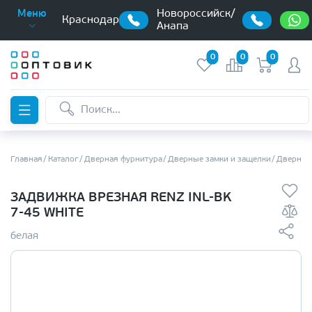
Новороссийск/
Меню
Краснодар
Анапа
0
0
0
Главная
Каталог
Дверная фурнитура
Дверные замки и защелки
Дверные
ЗАДВИЖКА ВРЕЗНАЯ RENZ INL-BK
7-45 WHITE
белая