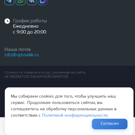
График работы
Ежедневно
с 9:00 до 20:00
Наша почта
info@optovikk.ru
Стоимость товаров и услуг, указанная на сайте,
НЕ ЯВЛЯЕТСЯ ПУБЛИЧНОЙ ОФЕРТОЙ
Правила эксплутации входных и межкомнатных дверей
Мы собираем cookies для того, чтобы улучшить наш
Политика обработки персональных данных
Согласие на обработку персональных данных
сервис. Продолжая пользоваться сайтом, вы
соглашаетесь на обработку персональных данных в
соответствии с
Политикой конфиденциальности
.
Согласен