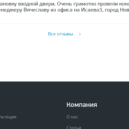
ановку входной двери. Очень грамотно провели кон
неджеру Вячеславу из офиса на Исаева3, город Нов
Все отзывы
Компания
льтация
О нас
Статьи