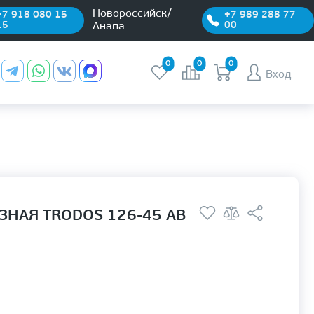
Новороссийск/
+7 918 080 15
+7 989 288 77
15
00
Анапа
0
0
0
Вход
НАЯ TRODOS 126-45 АВ