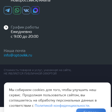
Новороссийск/Анапа
График работы
Ежедневно
с 9:00 до 20:00
Наша почта
info@optovikk.ru
Стоимость товаров и услуг, указанная на сайте,
НЕ ЯВЛЯЕТСЯ ПУБЛИЧНОЙ ОФЕРТОЙ
Правила эксплутации входных и межкомнатных дверей
Мы собираем cookies для того, чтобы улучшить наш
Политика обработки персональных данных
Согласие на обработку персональных данных
сервис. Продолжая пользоваться сайтом, вы
соглашаетесь на обработку персональных данных в
соответствии с
Политикой конфиденциальности
.