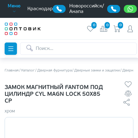
Новороссийск/
Меню
Краснодар
Анапа
0
0
0
Главная
Каталог
Дверная фурнитура
Дверные замки и защелки
Дверные
ЗАМОК МАГНИТНЫЙ FANTOM ПОД
ЦИЛИНДР CYL MAGN LOCK 50X85
CP
хром