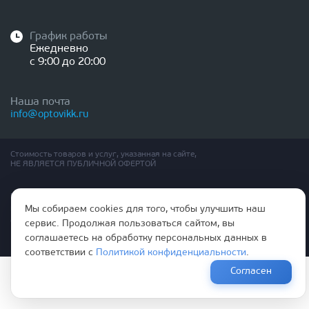
График работы
Ежедневно
с 9:00 до 20:00
Наша почта
info@optovikk.ru
Стоимость товаров и услуг, указанная на сайте,
НЕ ЯВЛЯЕТСЯ ПУБЛИЧНОЙ ОФЕРТОЙ
Правила эксплутации входных и межкомнатных дверей
Мы собираем cookies для того, чтобы улучшить наш
Политика обработки персональных данных
Согласие на обработку персональных данных
сервис. Продолжая пользоваться сайтом, вы
соглашаетесь на обработку персональных данных в
соответствии с
Политикой конфиденциальности
.
Согласен