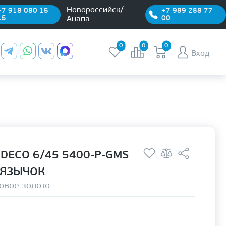
Новороссийск/
+7 918 080 15
+7 989 288 77
15
00
Анапа
0
0
0
Вход
DECO 6/45 5400-P-GMS
 ЯЗЫЧОК
овое золото