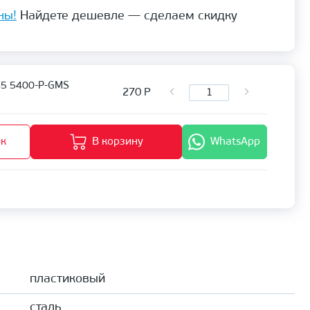
ны!
Найдете дешевле — сделаем скидку
45 5400-P-GMS
270
Р
ик
В корзину
WhatsApp
пластиковый
сталь