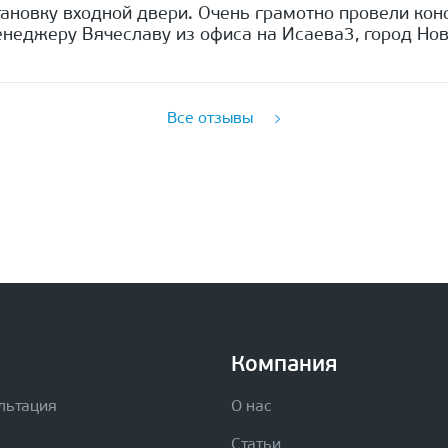
ановку входной двери. Очень грамотно провели кон
неджеру Вячеславу из офиса на Исаева3, город Нов
Все отзывы
Компания
льтация
О нас
Статьи