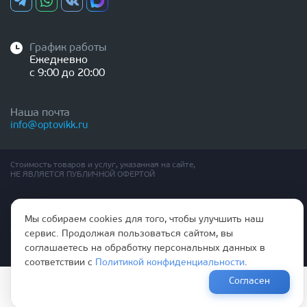
График работы
Ежедневно
с 9:00 до 20:00
Наша почта
info@optovikk.ru
Стоимость товаров и услуг, указанная на сайте,
НЕ ЯВЛЯЕТСЯ ПУБЛИЧНОЙ ОФЕРТОЙ
Правила эксплутации входных и межкомнатных дверей
Мы собираем cookies для того, чтобы улучшить наш
Политика обработки персональных данных
Согласие на обработку персональных данных
сервис. Продолжая пользоваться сайтом, вы
соглашаетесь на обработку персональных данных в
соответствии с
Политикой конфиденциальности
.
Согласен