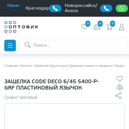
Новороссийск/
Меню
Краснодар
Анапа
0
0
0
Главная
Каталог
Дверная фурнитура
Дверные замки и защелки
Защелки 
ЗАЩЕЛКА CODE DECO 6/45 5400-P-
GRF ПЛАСТИКОВЫЙ ЯЗЫЧОК
Графит матовый