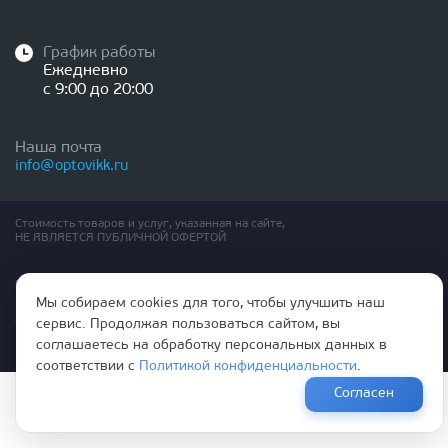
График работы
Ежедневно
с 9:00 до 20:00
Наша почта
info@optovikk.ru
Стоимость товаров и услуг, указанная на сайте,
НЕ ЯВЛЯЕТСЯ ПУБЛИЧНОЙ ОФЕРТОЙ
Правила эксплутации входных и межкомнатных дверей
Мы собираем cookies для того, чтобы улучшить наш
Политика обработки персональных данных
Согласие на обработку персональных данных
сервис. Продолжая пользоваться сайтом, вы
соглашаетесь на обработку персональных данных в
соответствии с
Политикой конфиденциальности
.
Согласен