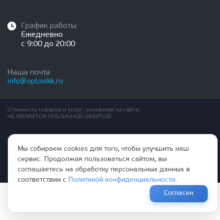
График работы
Ежедневно
с 9:00 до 20:00
Наша почта
info@optovikk.ru
Стоимость товаров и услуг, указанная на сайте,
НЕ ЯВЛЯЕТСЯ ПУБЛИЧНОЙ ОФЕРТОЙ
Правила эксплутации входных и межкомнатных дверей
Мы собираем cookies для того, чтобы улучшить наш
Политика обработки персональных данных
Согласие на обработку персональных данных
сервис. Продолжая пользоваться сайтом, вы
соглашаетесь на обработку персональных данных в
соответствии с
Политикой конфиденциальности
.
Согласен