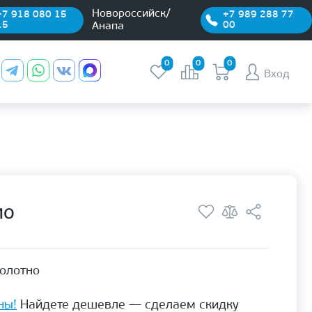
Новороссийск/
+7 918 080 15
+7 989 288 77
15
00
Анапа
0
0
0
Вход
ИО
полотно
ны!
Найдете дешевле — сделаем скидку