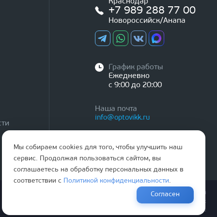
Краснодар
+7 989 288 77 00
Новороссийск/Анапа
График работы
Ежедневно
с 9:00 до 20:00
Наша почта
info@optovikk.ru
сти
Мы собираем cookies для того, чтобы улучшить наш
сервис. Продолжая пользоваться сайтом, вы
соглашаетесь на обработку персональных данных в
соответствии с
Политикой конфиденциальности
.
Правила эксплутации входных и межкомнатных дверей
Согласен
Политика обработки персональных данных
Согласие на обработку персональных данных