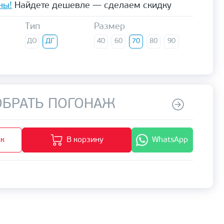
ны!
Найдете дешевле — сделаем скидку
Тип
Размер
ДО
ДГ
40
60
70
80
90
БРАТЬ ПОГОНАЖ
ик
В корзину
WhatsApp