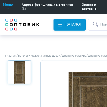
Меню
Адреса франшизных магазинов
Оплата и
(8)
доставка
КАТАЛОГ
Главная
Каталог
Межкомнатные двери
Двери из массива
Двери из мас