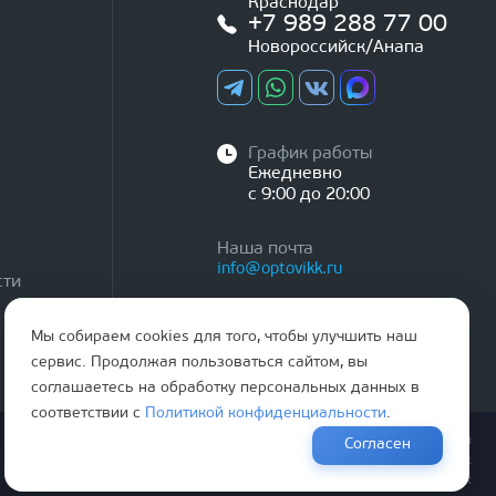
Краснодар
+7 989 288 77 00
Новороссийск/Анапа
График работы
Ежедневно
с 9:00 до 20:00
Наша почта
info@optovikk.ru
сти
Мы собираем cookies для того, чтобы улучшить наш
сервис. Продолжая пользоваться сайтом, вы
соглашаетесь на обработку персональных данных в
соответствии с
Политикой конфиденциальности
.
Правила эксплутации входных и межкомнатных дверей
Согласен
Политика обработки персональных данных
Согласие на обработку персональных данных