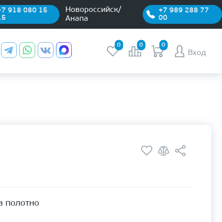
Новороссийск/
+7 918 080 15
+7 989 288 77
15
00
Анапа
0
0
0
Вход
а полотно