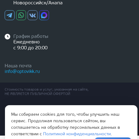
Новороссийск/Анапа
График работы
Ежедневно
с 9:00 до 20:00
Наша почта
info@optovikk.ru
Стоимость товаров и услуг, указанная на сайте,
НЕ ЯВЛЯЕТСЯ ПУБЛИЧНОЙ ОФЕРТОЙ
Правила эксплутации входных и межкомнатных дверей
Политика обработки персональных данных
Мы собираем cookies для того, чтобы улучшить наш
Согласие на обработку персональных данных
сервис. Продолжая пользоваться сайтом, вы
соглашаетесь на обработку персональных данных в
соответствии с
Политикой конфиденциальности
.