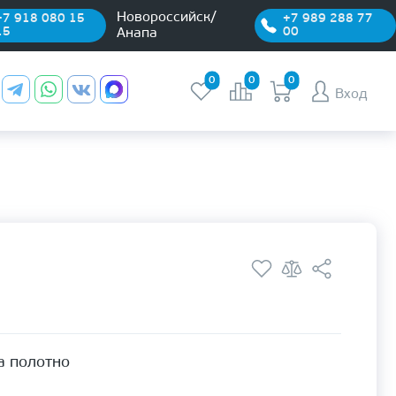
Новороссийск/
+7 918 080 15
+7 989 288 77
15
00
Анапа
0
0
0
Вход
а полотно