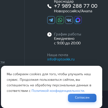
Краснодар
+7 989 288 77 00
Новороссийск/Анапа
График работы
Ежедневно
с 9:00 до 20:00
Наша почта
info@optovikk.ru
сти
Мы собираем cookies для того, чтобы улучшить наш
сервис. Продолжая пользоваться сайтом, вы
соглашаетесь на обработку персональных данных в
соответствии с
Политикой конфиденциальности
.
Правила эксплутации входных и межкомнатных дверей
Согласен
Политика обработки персональных данных
Согласие на обработку персональных данных