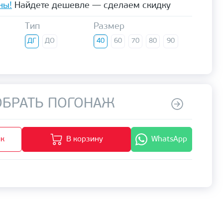
ны!
Найдете дешевле — сделаем скидку
Тип
Размер
ДГ
ДО
40
60
70
80
90
БРАТЬ ПОГОНАЖ
ик
В корзину
WhatsApp