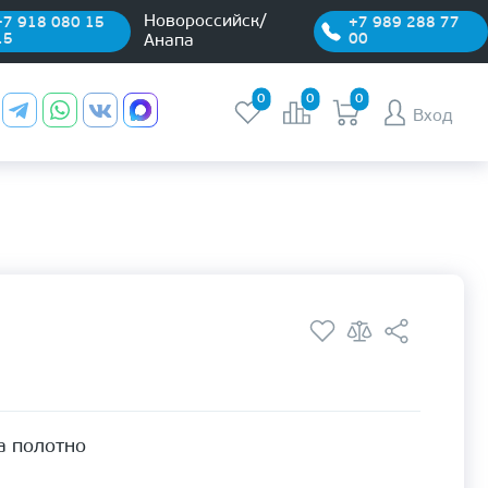
Новороссийск/
+7 918 080 15
+7 989 288 77
15
00
Анапа
0
0
0
Вход
а полотно