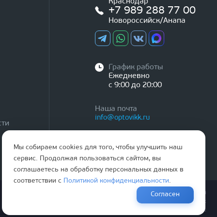
Краснодар
+7 989 288 77 00
Новороссийск/Анапа
График работы
Ежедневно
с 9:00 до 20:00
Наша почта
info@optovikk.ru
сти
Мы собираем cookies для того, чтобы улучшить наш
сервис. Продолжая пользоваться сайтом, вы
соглашаетесь на обработку персональных данных в
соответствии с
Политикой конфиденциальности
.
Правила эксплутации входных и межкомнатных дверей
Согласен
Политика обработки персональных данных
Согласие на обработку персональных данных