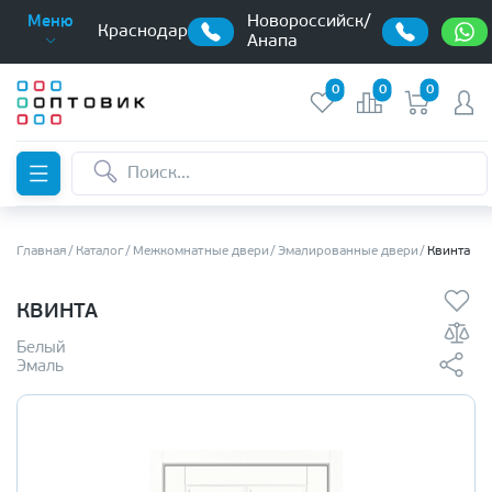
Новороссийск/
Меню
Краснодар
Анапа
0
0
0
Главная
Каталог
Межкомнатные двери
Эмалированные двери
Квинта
КВИНТА
Белый
Эмаль