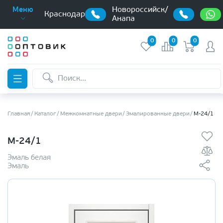
Новороссийск/
Меню
Краснодар
Анапа
0
0
0
Главная
Каталог
Межкомнатные двери
Эмалированные двери
М-24/1
М-24/1
Эмаль белая
Эмаль