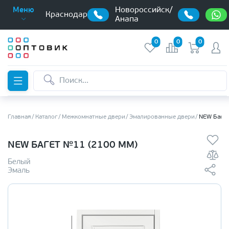
Новороссийск/
Меню
Краснодар
Анапа
0
0
0
Главная
Каталог
Межкомнатные двери
Эмалированные двери
NEW Багет
NEW БАГЕТ №11 (2100 ММ)
Белый
Эмаль