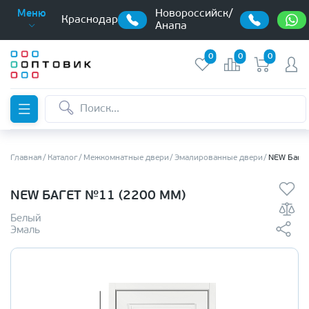
Новороссийск/
Меню
Краснодар
Анапа
0
0
0
Главная
Каталог
Межкомнатные двери
Эмалированные двери
NEW Багет
NEW БАГЕТ №11 (2200 ММ)
Белый
Эмаль