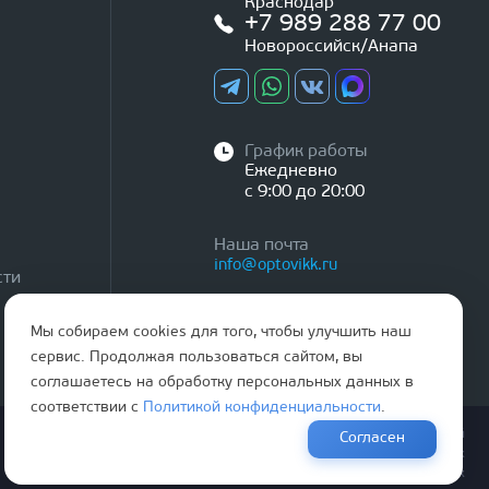
Краснодар
+7 989 288 77 00
Новороссийск/Анапа
График работы
Ежедневно
с 9:00 до 20:00
Наша почта
info@optovikk.ru
сти
Мы собираем cookies для того, чтобы улучшить наш
сервис. Продолжая пользоваться сайтом, вы
соглашаетесь на обработку персональных данных в
соответствии с
Политикой конфиденциальности
.
Правила эксплутации входных и межкомнатных дверей
Согласен
Политика обработки персональных данных
Согласие на обработку персональных данных