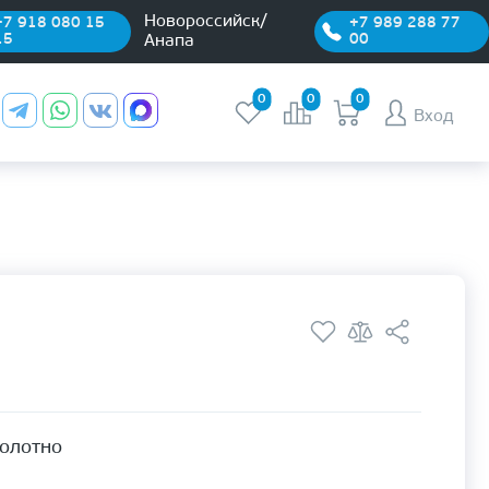
Новороссийск/
+7 918 080 15
+7 989 288 77
15
00
Анапа
0
0
0
Вход
полотно