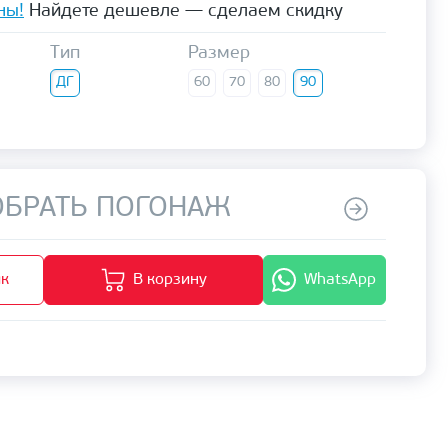
ны!
Найдете дешевле — сделаем скидку
Тип
Размер
ДГ
60
70
80
90
БРАТЬ ПОГОНАЖ
ик
В корзину
WhatsApp