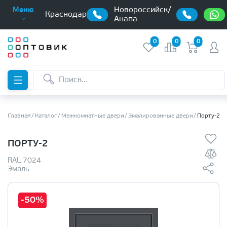
Новороссийск/
Меню
Краснодар
Анапа
0
0
0
Главная
Каталог
Межкомнатные двери
Эмалированные двери
Порту-2
ПОРТУ-2
RAL 7024
Эмаль
-50%