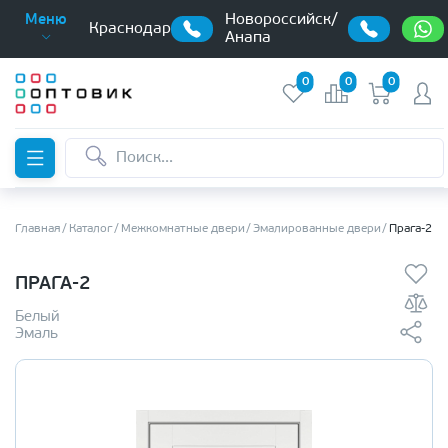
Новороссийск/
Меню
Краснодар
Анапа
0
0
0
Главная
Каталог
Межкомнатные двери
Эмалированные двери
Прага-2
ПРАГА-2
Белый
Эмаль