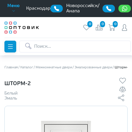
Новороссийск/
Меню
Краснодар
Анапа
0
0
0
Главная
Каталог
Межкомнатные двери
Эмалированные двери
Шторм-2
ШТОРМ-2
Белый
Эмаль