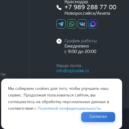
Краснодар
+7 989 288 77 00
Новороссийск/Анапа
График работы
Ежедневно
с 9:00 до 20:00
Наша почта
info@optovikk.ru
сти
Мы собираем cookies для того, чтобы улучшить наш
сервис. Продолжая пользоваться сайтом, вы
соглашаетесь на обработку персональных данных в
соответствии с
Политикой конфиденциальности
.
Правила эксплутации входных и межкомнатных дверей
Согласен
Политика обработки персональных данных
Согласие на обработку персональных данных