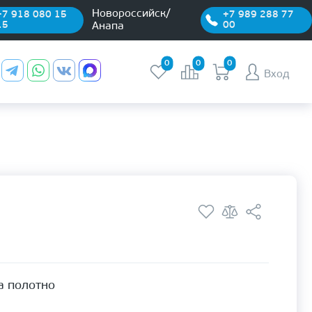
Новороссийск/
+7 918 080 15
+7 989 288 77
15
00
Анапа
0
0
0
Вход
а полотно