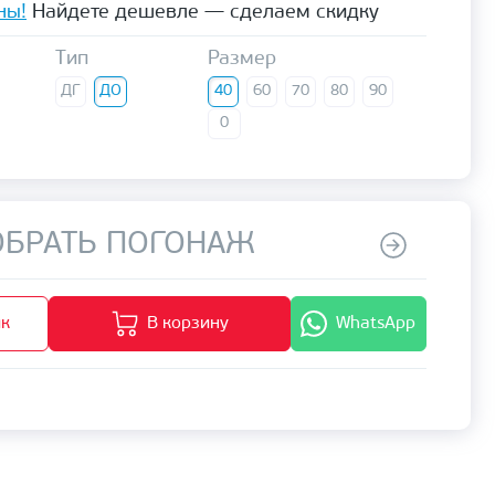
ны!
Найдете дешевле — сделаем скидку
Тип
Размер
ДГ
ДО
40
60
70
80
90
0
БРАТЬ ПОГОНАЖ
ик
В корзину
WhatsApp