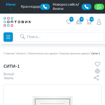
Новороссийск/
Меню
Краснодар
Анапа
0
0
0
Главная
Каталог
Межкомнатные двери
Эмалированные двери
Сити-1
СИТИ-1
Белый
Эмаль