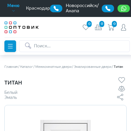
Новороссийск/
Меню
Краснодар
Анапа
0
0
0
Главная
Каталог
Межкомнатные двери
Эмалированные двери
Титан
ТИТАН
Белый
Эмаль