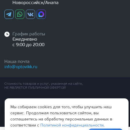
Новороссийск/Анапа
График работы
Ежедневно
с 9:00 до 20:00
Наша почта
info@optovikk.ru
Стоимость товаров и услуг, указанная на сайте,
НЕ ЯВЛЯЕТСЯ ПУБЛИЧНОЙ ОФЕРТОЙ
Правила эксплутации входных и межкомнатных дверей
Политика обработки персональных данных
Мы собираем cookies для того, чтобы улучшить наш
Согласие на обработку персональных данных
сервис. Продолжая пользоваться сайтом, вы
соглашаетесь на обработку персональных данных в
соответствии с
Политикой конфиденциальности
.