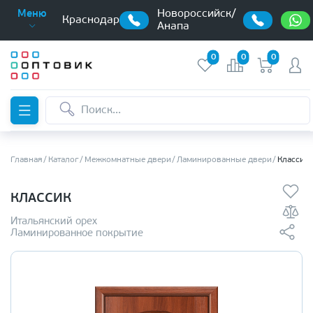
Новороссийск/
Меню
Краснодар
Анапа
0
0
0
Главная
Каталог
Межкомнатные двери
Ламинированные двери
Классик
КЛАССИК
Итальянский орех
Ламинированное покрытие