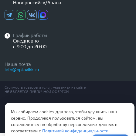
Новороссийск/Анапа
График работы
Ежедневно
с 9:00 до 20:00
Наша почта
info@optovikk.ru
Стоимость товаров и услуг, указанная на сайте,
НЕ ЯВЛЯЕТСЯ ПУБЛИЧНОЙ ОФЕРТОЙ
Правила эксплутации входных и межкомнатных дверей
Политика обработки персональных данных
Мы собираем cookies для того, чтобы улучшить наш
Согласие на обработку персональных данных
сервис. Продолжая пользоваться сайтом, вы
соглашаетесь на обработку персональных данных в
соответствии с
Политикой конфиденциальности
.