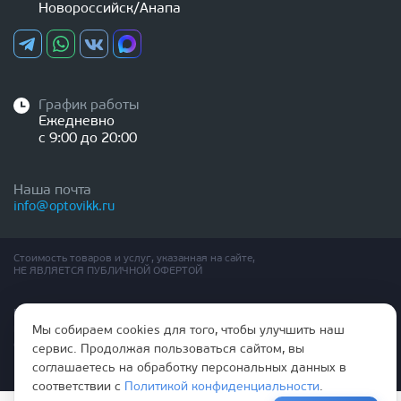
Новороссийск/Анапа
График работы
Ежедневно
с 9:00 до 20:00
Наша почта
info@optovikk.ru
Стоимость товаров и услуг, указанная на сайте,
НЕ ЯВЛЯЕТСЯ ПУБЛИЧНОЙ ОФЕРТОЙ
Правила эксплутации входных и межкомнатных дверей
Политика обработки персональных данных
Мы собираем cookies для того, чтобы улучшить наш
Согласие на обработку персональных данных
сервис. Продолжая пользоваться сайтом, вы
соглашаетесь на обработку персональных данных в
соответствии с
Политикой конфиденциальности
.