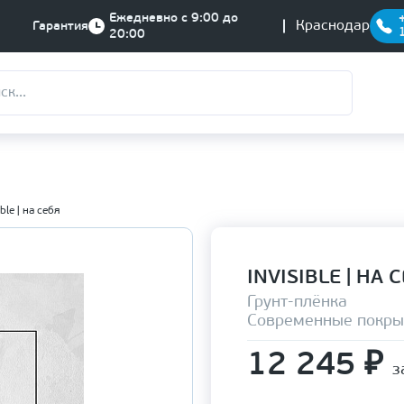
Ежедневно с 9:00 до
Краснодар
Гарантия
20:00
ible | на себя
INVISIBLE | НА 
Грунт-плёнка
Современные покры
12 245
₽
з