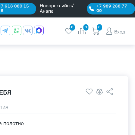
Новороссийск/
+7 918 080 15
+7 989 288 77
15
00
Анапа
0
0
0
Вход
СЕБЯ
тия
а полотно