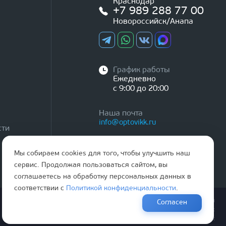
Краснодар
+7 989 288 77 00
Новороссийск/Анапа
График работы
Ежедневно
с 9:00 до 20:00
Наша почта
info@optovikk.ru
сти
Мы собираем cookies для того, чтобы улучшить наш
сервис. Продолжая пользоваться сайтом, вы
соглашаетесь на обработку персональных данных в
соответствии с
Политикой конфиденциальности
.
Правила эксплутации входных и межкомнатных дверей
Согласен
Политика обработки персональных данных
Согласие на обработку персональных данных