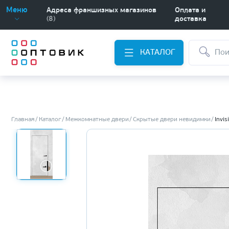
Меню
Адреса франшизных магазинов
Оплата и
(8)
доставка
КАТАЛОГ
Главная
Каталог
Межкомнатные двери
Скрытые двери невидимки
Invis