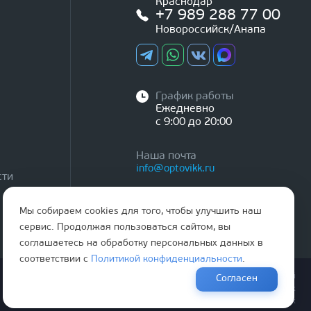
Краснодар
+7 989 288 77 00
Новороссийск/Анапа
График работы
Ежедневно
с 9:00 до 20:00
Наша почта
info@optovikk.ru
сти
Мы собираем cookies для того, чтобы улучшить наш
сервис. Продолжая пользоваться сайтом, вы
соглашаетесь на обработку персональных данных в
соответствии с
Политикой конфиденциальности
.
Правила эксплутации входных и межкомнатных дверей
Согласен
Политика обработки персональных данных
Согласие на обработку персональных данных