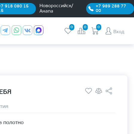
Новороссийск/
+7 918 080 15
+7 989 288 77
15
00
Анапа
0
0
0
Вход
СЕБЯ
тия
а полотно