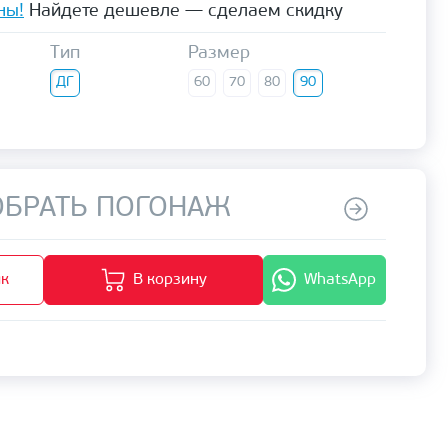
ны!
Найдете дешевле — сделаем скидку
Тип
Размер
ДГ
60
70
80
90
БРАТЬ ПОГОНАЖ
ик
В корзину
WhatsApp