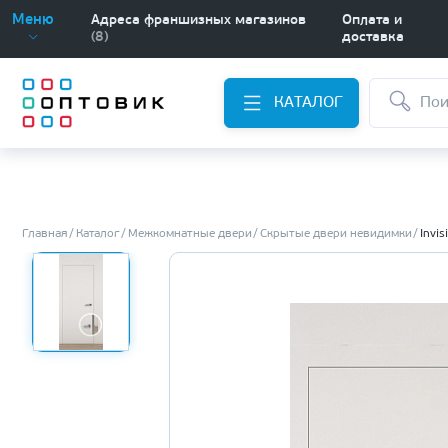
Меню
Адреса франшизных магазинов
Оплата и
(8)
доставка
КАТАЛОГ
Главная
Каталог
Межкомнатные двери
Скрытые двери невидимки
Invis