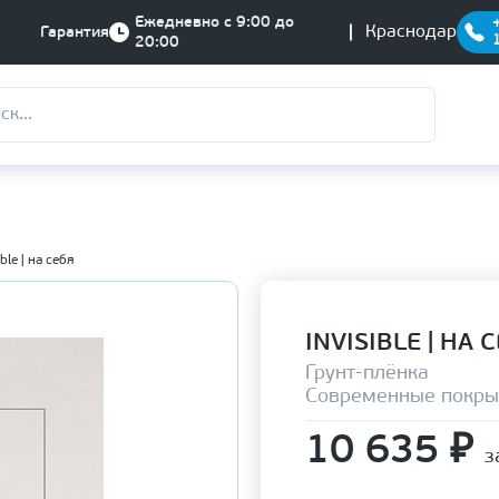
Ежедневно с 9:00 до
Краснодар
Гарантия
20:00
ible | на себя
INVISIBLE | НА 
Грунт-плёнка
Современные покры
10 635
₽
з