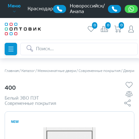
Новороссийск/
Меню
Краснодар
Анапа
0
0
0
Главная
Каталог
Межкомнатные двери
Современные покрытия
Двери в
400
Белый ЭВО ПЭТ
Современные покрытия