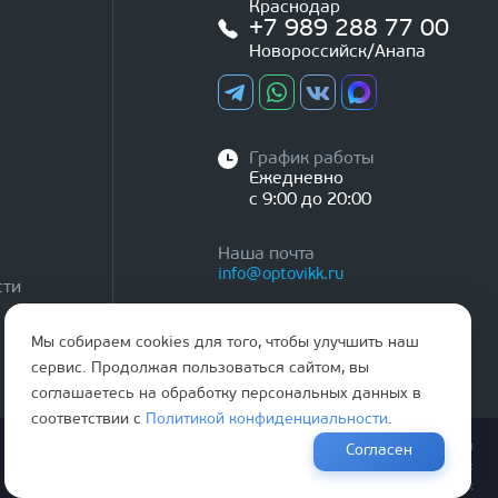
Краснодар
+7 989 288 77 00
Новороссийск/Анапа
График работы
Ежедневно
с 9:00 до 20:00
Наша почта
info@optovikk.ru
сти
Мы собираем cookies для того, чтобы улучшить наш
сервис. Продолжая пользоваться сайтом, вы
соглашаетесь на обработку персональных данных в
соответствии с
Политикой конфиденциальности
.
Правила эксплутации входных и межкомнатных дверей
Согласен
Политика обработки персональных данных
Согласие на обработку персональных данных