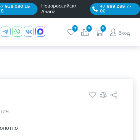
Новороссийск/
+7 918 080 15
+7 989 288 77
15
00
Анапа
0
0
0
Вход
тия
полотно