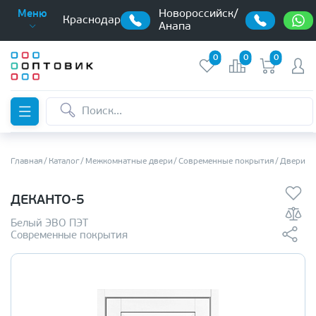
Новороссийск/
Меню
Краснодар
Анапа
0
0
0
Главная
Каталог
Межкомнатные двери
Современные покрытия
Двери в
ДЕКАНТО-5
Белый ЭВО ПЭТ
Современные покрытия