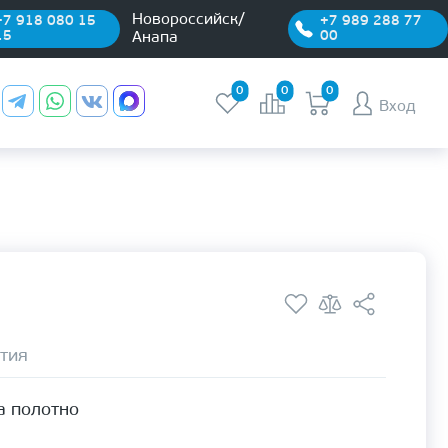
Новороссийск/
+7 918 080 15
+7 989 288 77
15
00
Анапа
0
0
0
Вход
тия
а полотно