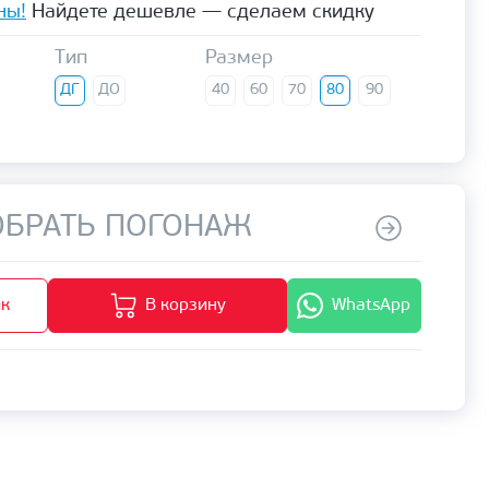
ны!
Найдете дешевле — сделаем скидку
Тип
Размер
ДГ
ДО
40
60
70
80
90
БРАТЬ ПОГОНАЖ
ик
В корзину
WhatsApp