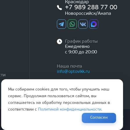
Краснодар
+7 989 288 77 00
Новороссийск/Анапа
График работы
Ежедневно
с 9:00 до 20:00
Наша почта
info@optovikk.ru
сти
Мы собираем cookies для того, чтобы улучшить наш
сервис. Продолжая пользоваться сайтом, вы
соглашаетесь на обработку персональных данных в
соответствии с
Политикой конфиденциальности
.
Правила эксплутации входных и межкомнатных дверей
Согласен
Политика обработки персональных данных
Согласие на обработку персональных данных