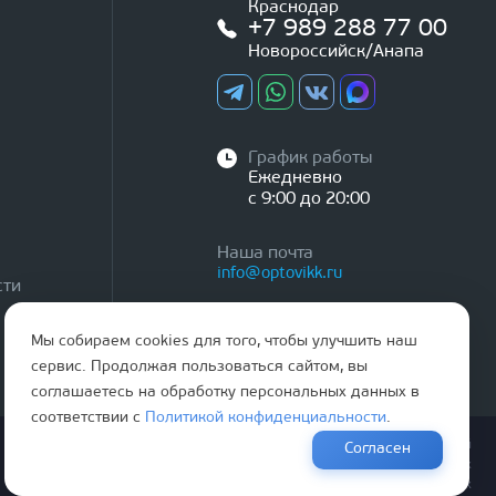
Краснодар
+7 989 288 77 00
Новороссийск/Анапа
График работы
Ежедневно
с 9:00 до 20:00
Наша почта
info@optovikk.ru
сти
Мы собираем cookies для того, чтобы улучшить наш
сервис. Продолжая пользоваться сайтом, вы
соглашаетесь на обработку персональных данных в
соответствии с
Политикой конфиденциальности
.
Правила эксплутации входных и межкомнатных дверей
Согласен
Политика обработки персональных данных
Согласие на обработку персональных данных