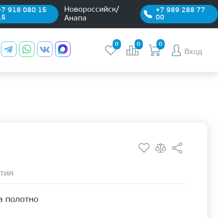
Новороссийск/
+7 918 080 15
+7 989 288 77
15
00
Анапа
0
0
0
Вход
тия
а полотно