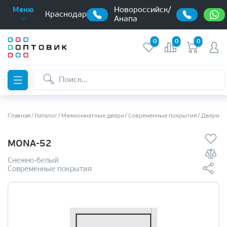
Новороссийск/
Меню
Краснодар
Анапа
0
0
0
Главная
Каталог
Межкомнатные двери
Современные покрытия
Двери в
MONA-52
Снежно-белый
Современные покрытия