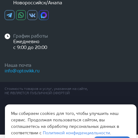
Новороссийск/Анапа
График работы
Ежедневно
с 9:00 до 20:00
Наша почта
info@optovikk.ru
Стоимость товаров и услуг, указанная на сайте,
НЕ ЯВЛЯЕТСЯ ПУБЛИЧНОЙ ОФЕРТОЙ
Правила эксплутации входных и межкомнатных дверей
Политика обработки персональных данных
Мы собираем cookies для того, чтобы улучшить наш
Согласие на обработку персональных данных
сервис. Продолжая пользоваться сайтом, вы
соглашаетесь на обработку персональных данных в
соответствии с
Политикой конфиденциальности
.