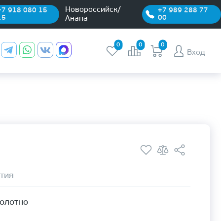
Новороссийск/
+7 918 080 15
+7 989 288 77
15
00
Анапа
0
0
0
Вход
тия
полотно