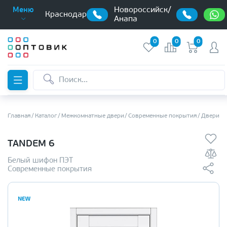
Новороссийск/
Меню
Краснодар
Анапа
0
0
0
Главная
Каталог
Межкомнатные двери
Современные покрытия
Двери в
TANDEM 6
Белый шифон ПЭТ
Современные покрытия