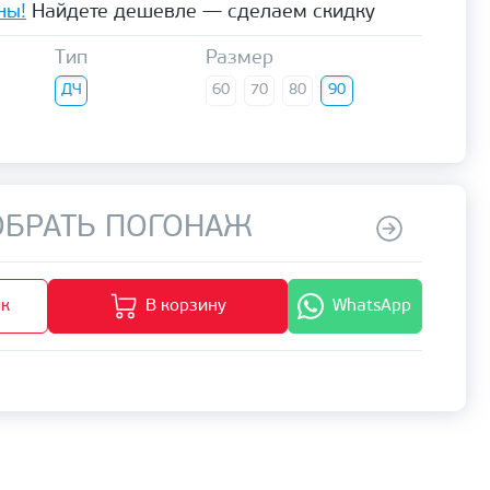
ны!
Найдете дешевле — сделаем скидку
Тип
Размер
ДЧ
60
70
80
90
БРАТЬ ПОГОНАЖ
ик
В корзину
WhatsApp