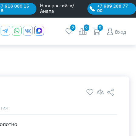
Новороссийск/
+7 918 080 15
+7 989 288 77
15
00
Анапа
0
0
0
Вход
тия
полотно