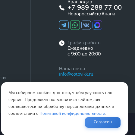
Краснодар
+7 989 288 77 00
Новороссийск/Анапа
График работы
Ежедневно
с 9:00 до 20:00
Наша почта
info@optovikk.ru
сти
Мы собираем cookies для того, чтобы улучшить наш
сервис. Продолжая пользоваться сайтом, вы
соглашаетесь на обработку персональных данных в
соответствии с
Политикой конфиденциальности
.
Правила эксплутации входных и межкомнатных дверей
Согласен
Политика обработки персональных данных
Согласие на обработку персональных данных