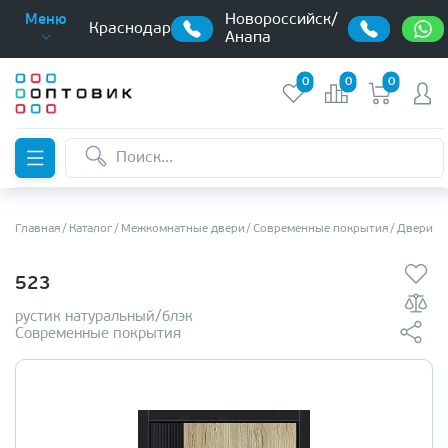
Новороссийск/
Меню
Краснодар
Анапа
0
0
0
Главная
Каталог
Межкомнатные двери
Современные покрытия
Двери с
523
рустик натуральный/блэк
Современные покрытия