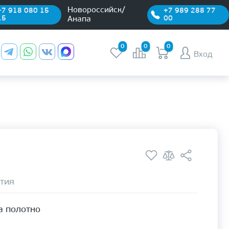
Новороссийск/
+7 918 080 15
+7 989 288 77
15
00
Анапа
0
0
0
Вход
тия
а полотно