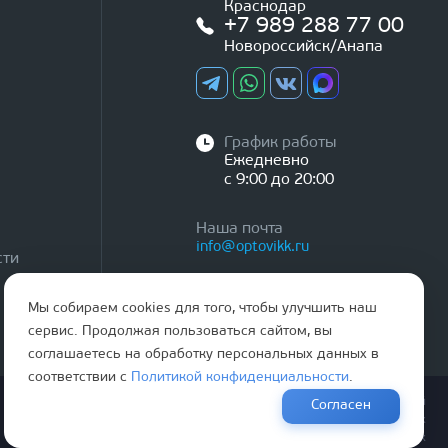
Краснодар
+7 989 288 77 00
Новороссийск/Анапа
График работы
Ежедневно
с 9:00 до 20:00
Наша почта
info@optovikk.ru
сти
Мы собираем cookies для того, чтобы улучшить наш
сервис. Продолжая пользоваться сайтом, вы
соглашаетесь на обработку персональных данных в
соответствии с
Политикой конфиденциальности
.
Правила эксплутации входных и межкомнатных дверей
Согласен
Политика обработки персональных данных
Согласие на обработку персональных данных