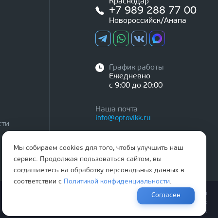
Краснодар
+7 989 288 77 00
Новороссийск/Анапа
График работы
Ежедневно
с 9:00 до 20:00
Наша почта
info@optovikk.ru
сти
Мы собираем cookies для того, чтобы улучшить наш
сервис. Продолжая пользоваться сайтом, вы
соглашаетесь на обработку персональных данных в
соответствии с
Политикой конфиденциальности
.
Правила эксплутации входных и межкомнатных дверей
Согласен
Политика обработки персональных данных
Согласие на обработку персональных данных