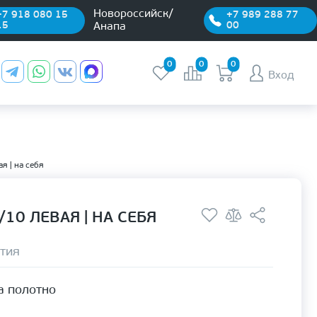
Новороссийск/
+7 918 080 15
+7 989 288 77
15
00
Анапа
0
0
0
Вход
я | на себя
10 ЛЕВАЯ | НА СЕБЯ
тия
а полотно