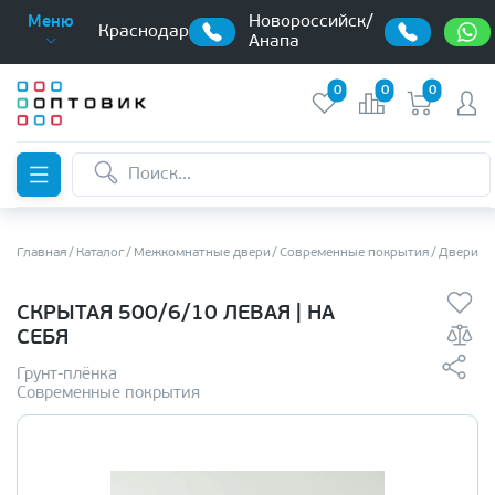
Новороссийск/
Меню
Краснодар
Анапа
0
0
0
Главная
Каталог
Межкомнатные двери
Современные покрытия
Двери с
СКРЫТАЯ 500/6/10 ЛЕВАЯ | НА
СЕБЯ
Грунт-плёнка
Современные покрытия