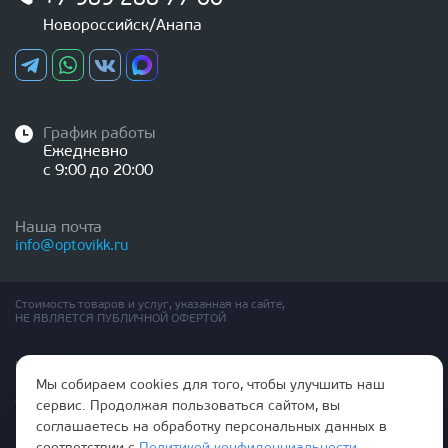
Новороссийск/Анапа
График работы
Ежедневно
с 9:00 до 20:00
Наша почта
info@optovikk.ru
Стоимость товаров и услуг, указанная на сайте,
НЕ ЯВЛЯЕТСЯ ПУБЛИЧНОЙ ОФЕРТОЙ
Правила эксплутации входных и межкомнатных дверей
Политика обработки персональных данных
Мы собираем cookies для того, чтобы улучшить наш
Согласие на обработку персональных данных
сервис. Продолжая пользоваться сайтом, вы
соглашаетесь на обработку персональных данных в