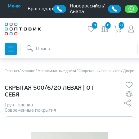
Новороссийск/
Меню
Краснодар
Анапа
0
0
0
Главная
Каталог
Межкомнатные двери
Современные покрытия
Двери с
СКРЫТАЯ 500/6/20 ЛЕВАЯ | ОТ
СЕБЯ
Грунт-плёнка
Современные покрытия