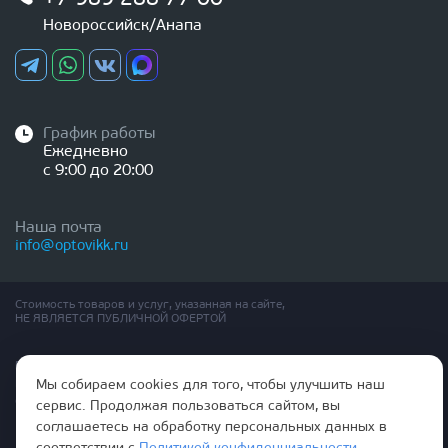
Новороссийск/Анапа
График работы
Ежедневно
с 9:00 до 20:00
Наша почта
info@optovikk.ru
Стоимость товаров и услуг, указанная на сайте,
НЕ ЯВЛЯЕТСЯ ПУБЛИЧНОЙ ОФЕРТОЙ
Правила эксплутации входных и межкомнатных дверей
Политика обработки персональных данных
Мы собираем cookies для того, чтобы улучшить наш
Согласие на обработку персональных данных
сервис. Продолжая пользоваться сайтом, вы
соглашаетесь на обработку персональных данных в