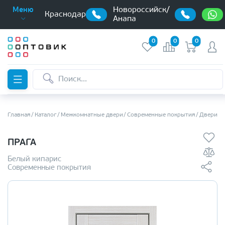
Новороссийск/
Меню
Краснодар
Анапа
0
0
0
Главная
Каталог
Межкомнатные двери
Современные покрытия
Двери э
ПРАГА
Белый кипарис
Современные покрытия