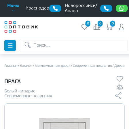
Новороссийск/
Меню
Краснодар
Анапа
0
0
0
Главная
Каталог
Межкомнатные двери
Современные покрытия
Двери э
ПРАГА
Белый кипарис
Современные покрытия