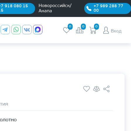
Новороссийск/
+7 918 080 15
+7 989 288 77
15
00
Анапа
0
0
0
Вход
тия
полотно