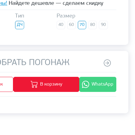
ны!
Найдете дешевле — сделаем скидку
Тип
Размер
ДЧ
40
60
70
80
90
БРАТЬ ПОГОНАЖ
ик
В корзину
WhatsApp